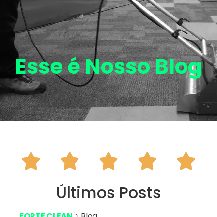
Esse é Nosso
Blog





Últimos Posts
FORTE CLEAN
> Blog