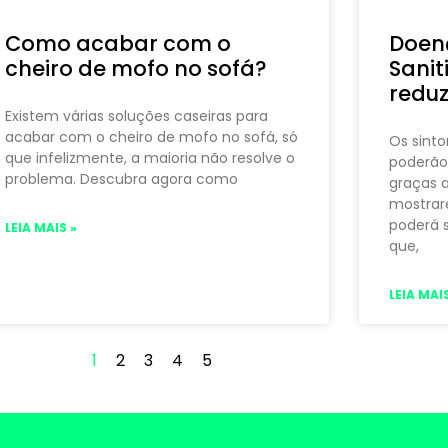
Como acabar com o
Doenç
cheiro de mofo no sofá?
Sanit
reduz
Existem várias soluções caseiras para
acabar com o cheiro de mofo no sofá, só
Os sinto
que infelizmente, a maioria não resolve o
poderão
problema. Descubra agora como
graças a
mostrar
poderá 
LEIA MAIS »
que,
LEIA MAIS
1
2
3
4
5