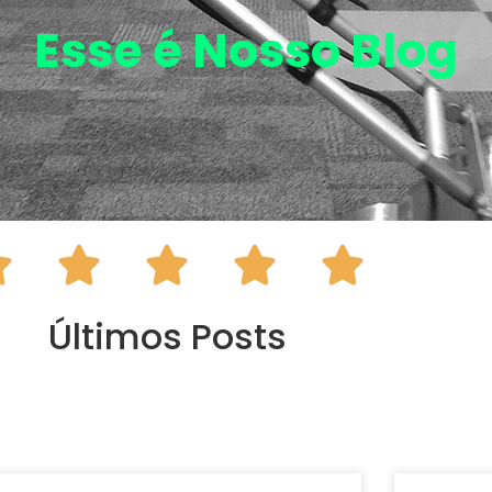
Esse é Nosso
Blog





Últimos Posts