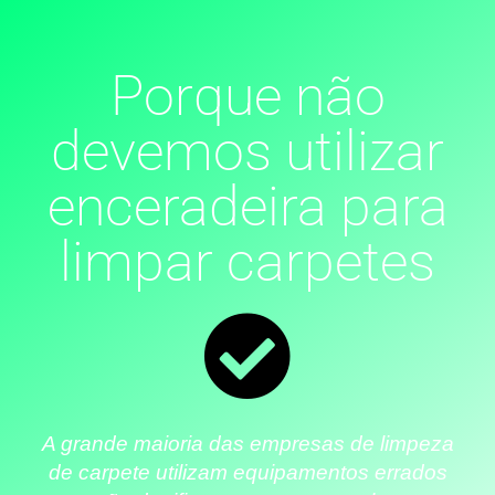
Porque não
devemos utilizar
enceradeira para
limpar carpetes
A grande maioria das empresas de limpeza
de carpete utilizam equipamentos errados