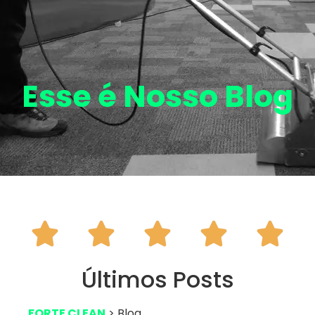
Esse é Nosso
Blog





Últimos Posts
FORTE CLEAN
> Blog