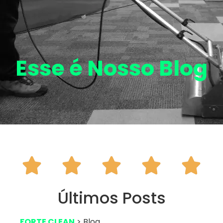
Esse é Nosso
Blog





Últimos Posts
FORTE CLEAN
> Blog