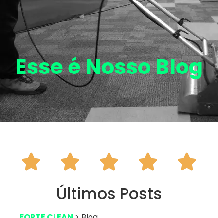
Esse é Nosso
Blog





Últimos Posts
FORTE CLEAN
> Blog