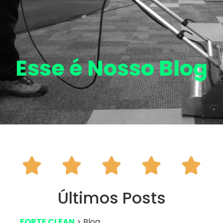
Esse é Nosso
Blog





Últimos Posts
FORTE CLEAN
> Blog