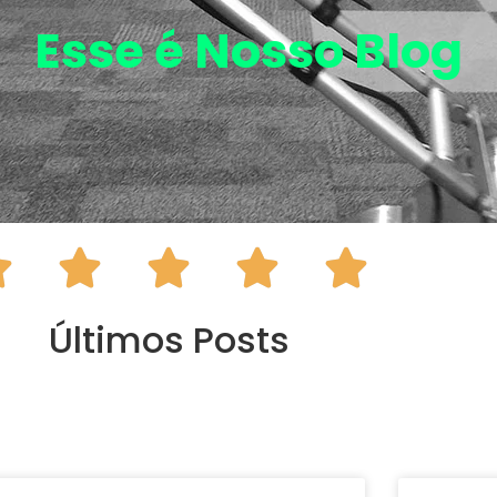
Esse é Nosso
Blog





Últimos Posts