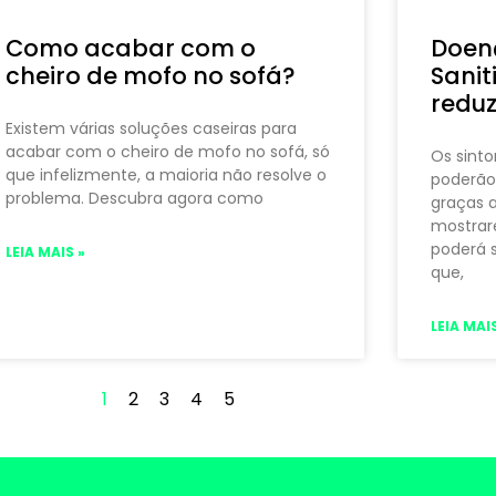
Como acabar com o
Doenç
cheiro de mofo no sofá?
Sanit
reduz
Existem várias soluções caseiras para
acabar com o cheiro de mofo no sofá, só
Os sinto
que infelizmente, a maioria não resolve o
poderão
problema. Descubra agora como
graças a
mostrar
poderá 
LEIA MAIS »
que,
LEIA MAIS
1
2
3
4
5