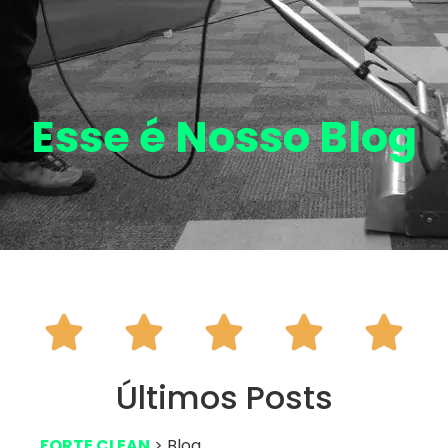
Esse é Nosso
Blog





Últimos Posts
FORTE CLEAN
> Blog