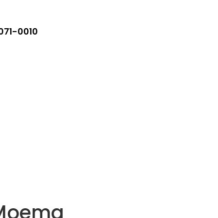
5071-0010
o Moema