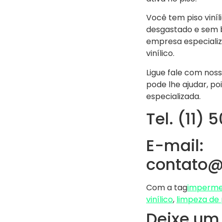
Você tem piso viníl
desgastado e sem b
empresa especializ
vinílico.
Ligue fale com nos
pode lhe ajudar, p
especializada.
Tel. (11) 
E-mail:
contato@
Com a tag
impermea
vinílico
,
limpeza de 
Deixe um