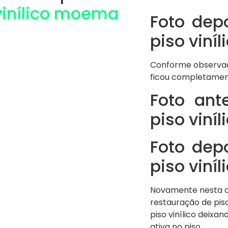
Foto dep
piso viníl
Conforme observado
ficou completament
Foto ant
piso viní
Foto dep
piso viní
Novamente nesta ou
restauração de piso
piso vinílico deix
ativa no piso.