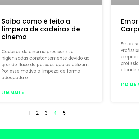
Saiba como é feito a
Empr
limpeza de cadeiras de
Carpe
cinema
Empresa
Profissi
Cadeiras de cinema precisam ser
empresa
higienizadas constantemente devido ao
profissi
grande fluxo de pessoas que as utilizam.
atendim
Por esse motivo a limpeza de forma
adequada e
LEIA MAIS
LEIA MAIS »
1
2
3
4
5