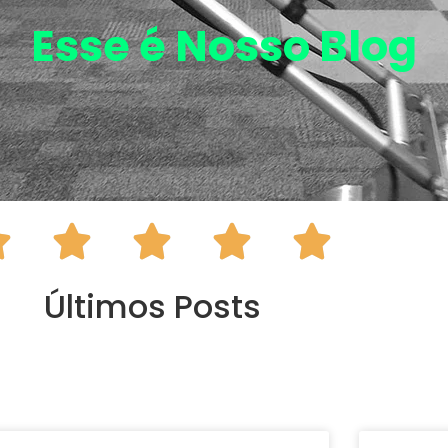
Esse é Nosso
Blog





Últimos Posts