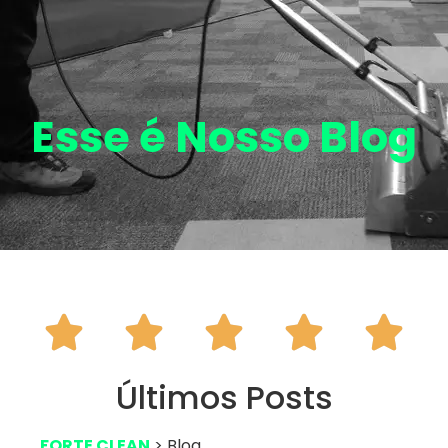
Esse é Nosso
Blog





Últimos Posts
FORTE CLEAN
> Blog