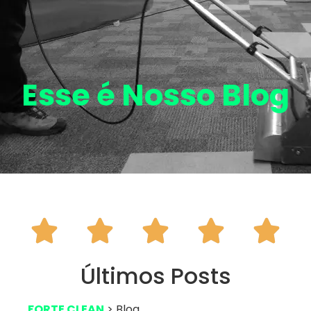
Esse é Nosso
Blog





Últimos Posts
FORTE CLEAN
> Blog